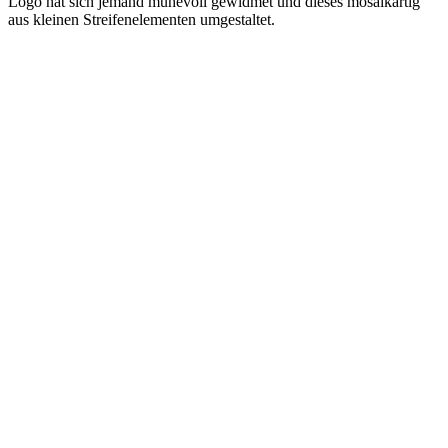
Logo hat sich jemand mühevoll gewidmet und dieses mosaikartig
aus kleinen Streifenelementen umgestaltet.