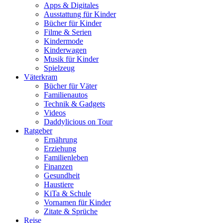
Apps & Digitales
Ausstattung für Kinder
Bücher für Kinder
Filme & Serien
Kindermode
Kinderwagen
Musik für Kinder
Spielzeug
Väterkram
Bücher für Väter
Familienautos
Technik & Gadgets
Videos
Daddylicious on Tour
Ratgeber
Ernährung
Erziehung
Familienleben
Finanzen
Gesundheit
Haustiere
KiTa & Schule
Vornamen für Kinder
Zitate & Sprüche
Reise