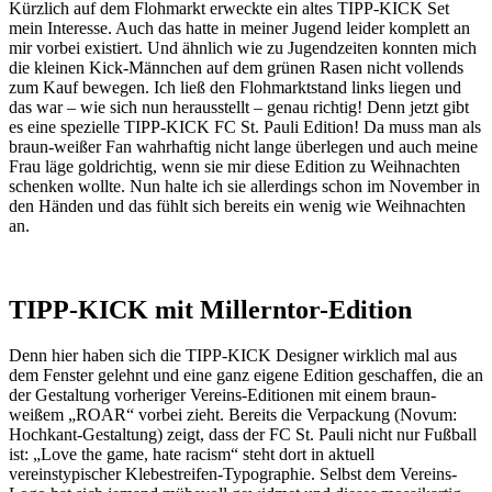
Kürzlich auf dem Flohmarkt erweckte ein altes TIPP-KICK Set
mein Interesse. Auch das hatte in meiner Jugend leider komplett an
mir vorbei existiert. Und ähnlich wie zu Jugendzeiten konnten mich
die kleinen Kick-Männchen auf dem grünen Rasen nicht vollends
zum Kauf bewegen. Ich ließ den Flohmarktstand links liegen und
das war – wie sich nun herausstellt – genau richtig! Denn jetzt gibt
es eine spezielle TIPP-KICK FC St. Pauli Edition! Da muss man als
braun-weißer Fan wahrhaftig nicht lange überlegen und auch meine
Frau läge goldrichtig, wenn sie mir diese Edition zu Weihnachten
schenken wollte. Nun halte ich sie allerdings schon im November in
den Händen und das fühlt sich bereits ein wenig wie Weihnachten
an.
TIPP-KICK mit Millerntor-Edition
Denn hier haben sich die TIPP-KICK Designer wirklich mal aus
dem Fenster gelehnt und eine ganz eigene Edition geschaffen, die an
der Gestaltung vorheriger Vereins-Editionen mit einem braun-
weißem „ROAR“ vorbei zieht. Bereits die Verpackung (Novum:
Hochkant-Gestaltung) zeigt, dass der FC St. Pauli nicht nur Fußball
ist: „Love the game, hate racism“ steht dort in aktuell
vereinstypischer Klebestreifen-Typographie. Selbst dem Vereins-