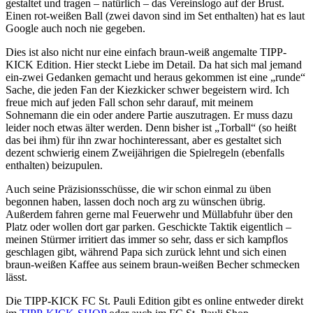
gestaltet und tragen – natürlich – das Vereinslogo auf der Brust.
Einen rot-weißen Ball (zwei davon sind im Set enthalten) hat es laut
Google auch noch nie gegeben.
Dies ist also nicht nur eine einfach braun-weiß angemalte TIPP-
KICK Edition. Hier steckt Liebe im Detail. Da hat sich mal jemand
ein-zwei Gedanken gemacht und heraus gekommen ist eine „runde“
Sache, die jeden Fan der Kiezkicker schwer begeistern wird. Ich
freue mich auf jeden Fall schon sehr darauf, mit meinem
Sohnemann die ein oder andere Partie auszutragen. Er muss dazu
leider noch etwas älter werden. Denn bisher ist „Torball“ (so heißt
das bei ihm) für ihn zwar hochinteressant, aber es gestaltet sich
dezent schwierig einem Zweijährigen die Spielregeln (ebenfalls
enthalten) beizupulen.
Auch seine Präzisionsschüsse, die wir schon einmal zu üben
begonnen haben, lassen doch noch arg zu wünschen übrig.
Außerdem fahren gerne mal Feuerwehr und Müllabfuhr über den
Platz oder wollen dort gar parken. Geschickte Taktik eigentlich –
meinen Stürmer irritiert das immer so sehr, dass er sich kampflos
geschlagen gibt, während Papa sich zurück lehnt und sich einen
braun-weißen Kaffee aus seinem braun-weißen Becher schmecken
lässt.
Die TIPP-KICK FC St. Pauli Edition gibt es online entweder direkt