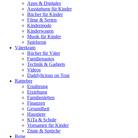
Apps & Digitales
Ausstattung für Kinder
Bücher für Kinder
Filme & Serien
Kindermode
Kinderwagen
Musik für Kinder
Spielzeug
Väterkram
Bücher für Väter
Familienautos
Technik & Gadgets
Videos
Daddylicious on Tour
Ratgeber
Ernährung
Erziehung
Familienleben
Finanzen
Gesundheit
Haustiere
KiTa & Schule
Vornamen für Kinder
Zitate & Sprüche
Reise