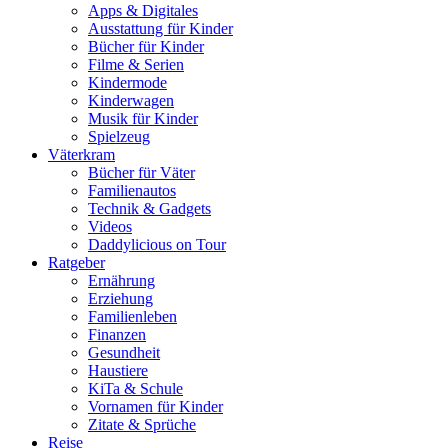
Apps & Digitales
Ausstattung für Kinder
Bücher für Kinder
Filme & Serien
Kindermode
Kinderwagen
Musik für Kinder
Spielzeug
Väterkram
Bücher für Väter
Familienautos
Technik & Gadgets
Videos
Daddylicious on Tour
Ratgeber
Ernährung
Erziehung
Familienleben
Finanzen
Gesundheit
Haustiere
KiTa & Schule
Vornamen für Kinder
Zitate & Sprüche
Reise