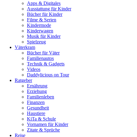
Apps & Digitales
Ausstattung für Kinder
Bücher für Kinder
Filme & Serien
Kindermode
Kinderwagen
Musik für Kinder
Spielzeug
Väterkram
Bücher für Väter
Familienautos
Technik & Gadgets
Videos
Daddylicious on Tour
Ratgeber
Ernährung
Erziehung
Familienleben
Finanzen
Gesundheit
Haustiere
KiTa & Schule
Vornamen für Kinder
Zitate & Sprüche
Reise