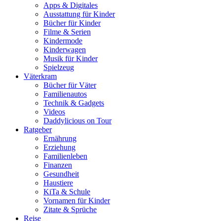
Apps & Digitales
Ausstattung für Kinder
Bücher für Kinder
Filme & Serien
Kindermode
Kinderwagen
Musik für Kinder
Spielzeug
Väterkram
Bücher für Väter
Familienautos
Technik & Gadgets
Videos
Daddylicious on Tour
Ratgeber
Ernährung
Erziehung
Familienleben
Finanzen
Gesundheit
Haustiere
KiTa & Schule
Vornamen für Kinder
Zitate & Sprüche
Reise