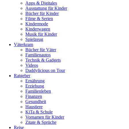
Apps & Digitales
Ausstattung für Kinder
Bücher für Kinder
Filme & Serien
Kindermode
Kinderwagen
Musik für Kinder
Spielzeug
Väterkram
Bücher für Väter
Familienautos
Technik & Gadgets
Videos
Daddylicious on Tour
Ratgeber
Ernährung
Erziehung
Familienleben
Finanzen
Gesundheit
Haustiere
KiTa & Schule
Vornamen für Kinder
Zitate & Sprüche
Reise