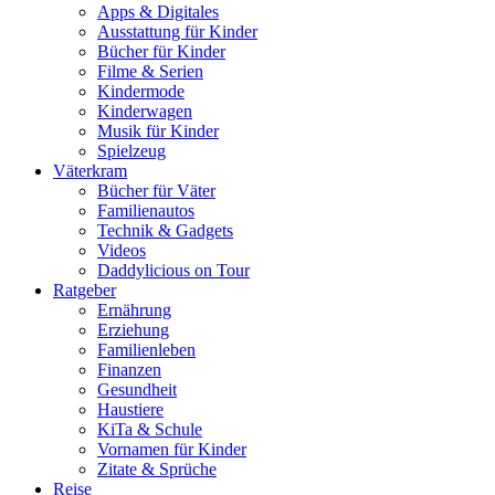
Apps & Digitales
Ausstattung für Kinder
Bücher für Kinder
Filme & Serien
Kindermode
Kinderwagen
Musik für Kinder
Spielzeug
Väterkram
Bücher für Väter
Familienautos
Technik & Gadgets
Videos
Daddylicious on Tour
Ratgeber
Ernährung
Erziehung
Familienleben
Finanzen
Gesundheit
Haustiere
KiTa & Schule
Vornamen für Kinder
Zitate & Sprüche
Reise