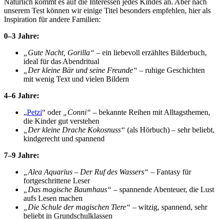
Natürlich kommt es auf die Interessen jedes Kindes an. Aber nach
unserem Test können wir einige Titel besonders empfehlen, hier als
Inspiration für andere Familien:
0–3 Jahre:
„Gute Nacht, Gorilla“
– ein liebevoll erzähltes Bilderbuch,
ideal für das Abendritual
„Der kleine Bär und seine Freunde“
– ruhige Geschichten
mit wenig Text und vielen Bildern
4–6 Jahre:
„
Petzi
“ oder
„Conni“
– bekannte Reihen mit Alltagsthemen,
die Kinder gut verstehen
„Der kleine Drache Kokosnuss“
(als Hörbuch) – sehr beliebt,
kindgerecht und spannend
7–9 Jahre:
„Alea Aquarius – Der Ruf des Wassers“
– Fantasy für
fortgeschrittene Leser
„Das magische Baumhaus“
– spannende Abenteuer, die Lust
aufs Lesen machen
„Die Schule der magischen Tiere“
– witzig, spannend, sehr
beliebt in Grundschulklassen