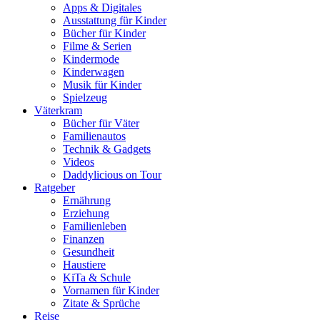
Apps & Digitales
Ausstattung für Kinder
Bücher für Kinder
Filme & Serien
Kindermode
Kinderwagen
Musik für Kinder
Spielzeug
Väterkram
Bücher für Väter
Familienautos
Technik & Gadgets
Videos
Daddylicious on Tour
Ratgeber
Ernährung
Erziehung
Familienleben
Finanzen
Gesundheit
Haustiere
KiTa & Schule
Vornamen für Kinder
Zitate & Sprüche
Reise