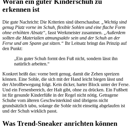
Woran ein guter Kinderschuh zu
erkennen ist
Die gute Nachricht: Die Kriterien sind überschaubar.
„Wichtig sind
genug Platz vorne im Schuh, flexible Sohlen und eine flache Form
ohne erhöhten Absatz“
, fasst Werkmeister zusammen.
„Außerdem
sollten die Materialien atmungsaktiv sein und der Schuh an der
Ferse und am Spann gut sitzen.“
Ihr Leitsatz bringt das Prinzip auf
den Punkt:
„Ein guter Schuh formt den Fuß nicht, sondern lässt ihn
natürlich arbeiten.“
Konkret heißt das: vorne breit genug, damit die Zehen spreizen
können. Eine Sohle, die sich mit der Hand leicht biegen lässt und
der Abrollbewegung folgt. Kein dicker, harter Block unter der Ferse.
Und ein Fersenbereich, der Halt gibt, ohne zu drücken. Ein Fußbett
ist für gesunde Kinderfüße in der Regel nicht nötig. Getragene
Schuhe vom älteren Geschwisterkind sind übrigens nicht
grundsätzlich tabu, solange die Sohle nicht einseitig abgelaufen ist
und der Schuh wirklich passt.
Was Trend-Sneaker anrichten können