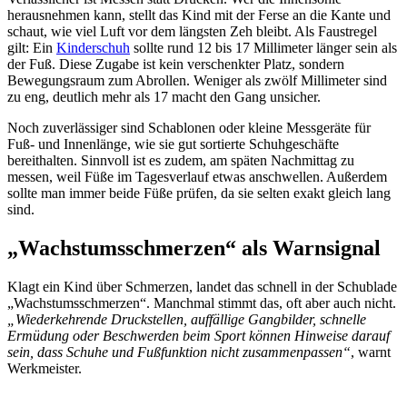
herausnehmen kann, stellt das Kind mit der Ferse an die Kante und
schaut, wie viel Luft vor dem längsten Zeh bleibt. Als Faustregel
gilt: Ein
Kinderschuh
sollte rund 12 bis 17 Millimeter länger sein als
der Fuß. Diese Zugabe ist kein verschenkter Platz, sondern
Bewegungsraum zum Abrollen. Weniger als zwölf Millimeter sind
zu eng, deutlich mehr als 17 macht den Gang unsicher.
Noch zuverlässiger sind Schablonen oder kleine Messgeräte für
Fuß- und Innenlänge, wie sie gut sortierte Schuhgeschäfte
bereithalten. Sinnvoll ist es zudem, am späten Nachmittag zu
messen, weil Füße im Tagesverlauf etwas anschwellen. Außerdem
sollte man immer beide Füße prüfen, da sie selten exakt gleich lang
sind.
„Wachstumsschmerzen“ als Warnsignal
Klagt ein Kind über Schmerzen, landet das schnell in der Schublade
„Wachstumsschmerzen“. Manchmal stimmt das, oft aber auch nicht.
„Wiederkehrende Druckstellen, auffällige Gangbilder, schnelle
Ermüdung oder Beschwerden beim Sport können Hinweise darauf
sein, dass Schuhe und Fußfunktion nicht zusammenpassen“
, warnt
Werkmeister.