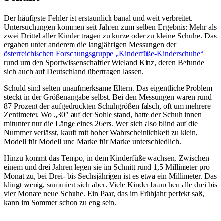
Der häufigste Fehler ist erstaunlich banal und weit verbreitet.
Untersuchungen kommen seit Jahren zum selben Ergebnis: Mehr als
zwei Drittel aller Kinder tragen zu kurze oder zu kleine Schuhe. Das
ergaben unter anderem die langjährigen Messungen der
österreichischen Forschungsgruppe „Kinderfüße-Kinderschuhe“
rund um den Sportwissenschaftler Wieland Kinz, deren Befunde
sich auch auf Deutschland übertragen lassen.
Schuld sind selten unaufmerksame Eltern. Das eigentliche Problem
steckt in der Größenangabe selbst. Bei den Messungen waren rund
87 Prozent der aufgedruckten Schuhgrößen falsch, oft um mehrere
Zentimeter. Wo „30″ auf der Sohle stand, hatte der Schuh innen
mitunter nur die Länge eines 26ers. Wer sich also blind auf die
Nummer verlässt, kauft mit hoher Wahrscheinlichkeit zu klein,
Modell für Modell und Marke für Marke unterschiedlich.
Hinzu kommt das Tempo, in dem Kinderfüße wachsen. Zwischen
einem und drei Jahren legen sie im Schnitt rund 1,5 Millimeter pro
Monat zu, bei Drei- bis Sechsjährigen ist es etwa ein Millimeter. Das
klingt wenig, summiert sich aber: Viele Kinder brauchen alle drei bis
vier Monate neue Schuhe. Ein Paar, das im Frühjahr perfekt saß,
kann im Sommer schon zu eng sein.