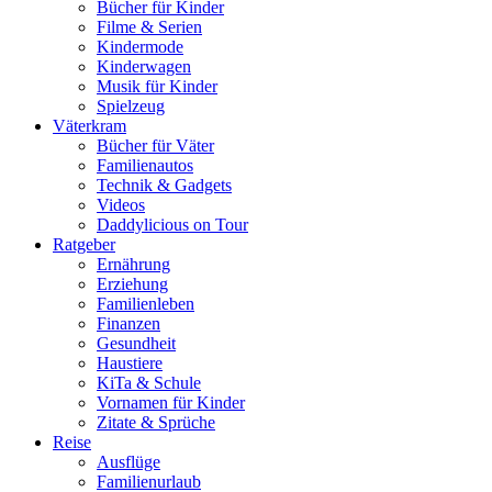
Bücher für Kinder
Filme & Serien
Kindermode
Kinderwagen
Musik für Kinder
Spielzeug
Väterkram
Bücher für Väter
Familienautos
Technik & Gadgets
Videos
Daddylicious on Tour
Ratgeber
Ernährung
Erziehung
Familienleben
Finanzen
Gesundheit
Haustiere
KiTa & Schule
Vornamen für Kinder
Zitate & Sprüche
Reise
Ausflüge
Familienurlaub