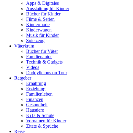
Apps & Digitales
Ausstattung für Kinder
Bücher für Kinder
Filme & Serien
Kindermode
Kinderwagen
Musik für Kinder
Spielzeug
Väterkram
Bücher für Väter
Familienautos
Technik & Gadgets
Videos
Daddylicious on Tour
Ratgeber
Ernährung
Erziehung
Familienleben
Finanzen
Gesundheit
Haustiere
KiTa & Schule
Vornamen für Kinder
Zitate & Sprüche
Reise