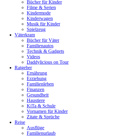
Bücher für Kinder
Filme & Serien
Kindermode
Kinderwagen
Musik für Kinder
Spielzeug
Väterkram
Bücher für Väter
Familienautos
Technik & Gadgets
Videos
Daddylicious on Tour
Ratgeber
Ernährung
Erziehung
Familienleben
Finanzen
Gesundheit
Haustiere
KiTa & Schule
Vornamen für Kinder
Zitate & Sprüche
Reise
Ausflüge
Familienurlaub