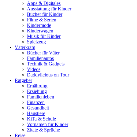
Apps & Digitales
Ausstattung für Kinder
Bücher für Kinder
Filme & Serien
Kindermode
Kinderwagen
Musik für Kinder
Spielzeug
Väterkram
Bücher für Väter
Familienautos
Technik & Gadgets
Videos
Daddylicious on Tour
Ratgeber
Ernährung
Erziehung
Familienleben
Finanzen
Gesundheit
Haustiere
KiTa & Schule
Vornamen für Kinder
Zitate & Sprüche
Reise