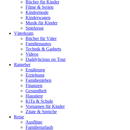
Bücher für Kinder
Filme & Serien
Kindermode
Kinderwagen
Musik für Kinder
Spielzeug
Väterkram
Bücher für Väter
Familienautos
Technik & Gadgets
Videos
Daddylicious on Tour
Ratgeber
Ernährung
Erziehung
Familienleben
Finanzen
Gesundheit
Haustiere
KiTa & Schule
Vornamen für Kinder
Zitate & Sprüche
Reise
Ausflüge
Familienurlaub