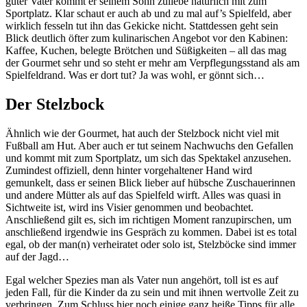
guter Vater kommt er seinem Sohn zuliebe natürlich mit zum
Sportplatz. Klar schaut er auch ab und zu mal auf’s Spielfeld, aber
wirklich fesseln tut ihn das Gekicke nicht. Stattdessen geht sein
Blick deutlich öfter zum kulinarischen Angebot vor den Kabinen:
Kaffee, Kuchen, belegte Brötchen und Süßigkeiten – all das mag
der Gourmet sehr und so steht er mehr am Verpflegungsstand als am
Spielfeldrand. Was er dort tut? Ja was wohl, er gönnt sich…
Der Stelzbock
Ähnlich wie der Gourmet, hat auch der Stelzbock nicht viel mit
Fußball am Hut. Aber auch er tut seinem Nachwuchs den Gefallen
und kommt mit zum Sportplatz, um sich das Spektakel anzusehen.
Zumindest offiziell, denn hinter vorgehaltener Hand wird
gemunkelt, dass er seinen Blick lieber auf hübsche Zuschauerinnen
und andere Mütter als auf das Spielfeld wirft. Alles was quasi in
Sichtweite ist, wird ins Visier genommen und beobachtet.
Anschließend gilt es, sich im richtigen Moment ranzupirschen, um
anschließend irgendwie ins Gespräch zu kommen. Dabei ist es total
egal, ob der man(n) verheiratet oder solo ist, Stelzböcke sind immer
auf der Jagd…
Egal welcher Spezies man als Vater nun angehört, toll ist es auf
jeden Fall, für die Kinder da zu sein und mit ihnen wertvolle Zeit zu
verbringen. Zum Schluss hier noch einige ganz heiße Tipps für alle