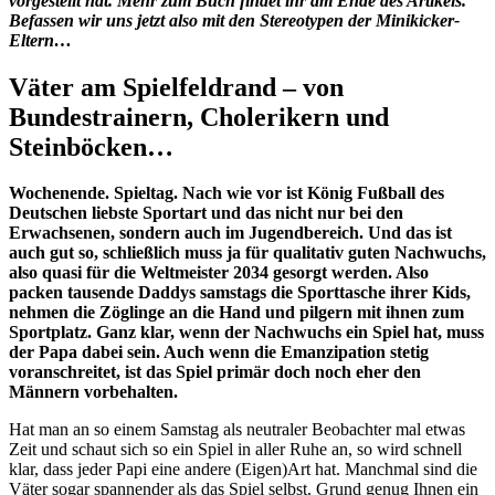
vorgestellt hat. Mehr zum Buch findet ihr am Ende des Artikels.
Befassen wir uns jetzt also mit den Stereotypen der Minikicker-
Eltern…
Väter am Spielfeldrand – von
Bundestrainern, Cholerikern und
Steinböcken…
Wochenende. Spieltag. Nach wie vor ist König Fußball des
Deutschen liebste Sportart und das nicht nur bei den
Erwachsenen, sondern auch im Jugendbereich. Und das ist
auch gut so, schließlich muss ja für qualitativ guten Nachwuchs,
also quasi für die Weltmeister 2034 gesorgt werden. Also
packen tausende Daddys samstags die Sporttasche ihrer Kids,
nehmen die Zöglinge an die Hand und pilgern mit ihnen zum
Sportplatz. Ganz klar, wenn der Nachwuchs ein Spiel hat, muss
der Papa dabei sein. Auch wenn die Emanzipation stetig
voranschreitet, ist das Spiel primär doch noch eher den
Männern vorbehalten.
Hat man an so einem Samstag als neutraler Beobachter mal etwas
Zeit und schaut sich so ein Spiel in aller Ruhe an, so wird schnell
klar, dass jeder Papi eine andere (Eigen)Art hat. Manchmal sind die
Väter sogar spannender als das Spiel selbst. Grund genug Ihnen ein