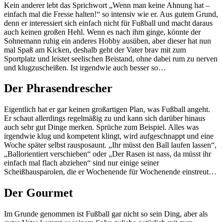
Kein anderer lebt das Sprichwort „Wenn man keine Ahnung hat –
einfach mal die Fresse halten!“ so intensiv wie er. Aus gutem Grund,
denn er interessiert sich einfach nicht für Fußball und macht daraus
auch keinen großen Hehl. Wenn es nach ihm ginge, könnte der
Sohnemann ruhig ein anderes Hobby ausüben, aber dieser hat nun
mal Spaß am Kicken, deshalb geht der Vater brav mit zum
Sportplatz und leistet seelischen Beistand, ohne dabei rum zu nerven
und klugzuscheißen. Ist irgendwie auch besser so…
Der Phrasendrescher
Eigentlich hat er gar keinen großartigen Plan, was Fußball angeht.
Er schaut allerdings regelmäßig zu und kann sich darüber hinaus
auch sehr gut Dinge merken. Sprüche zum Beispiel. Alles was
irgendwie klug und kompetent klingt, wird aufgeschnappt und eine
Woche später selbst rausposaunt. „Ihr müsst den Ball laufen lassen“,
„Ballorientiert verschieben“ oder „Der Rasen ist nass, da müsst ihr
einfach mal flach abziehen“ sind nur einige seiner
Scheißhausparolen, die er Wochenende für Wochenende einstreut…
Der Gourmet
Im Grunde genommen ist Fußball gar nicht so sein Ding, aber als