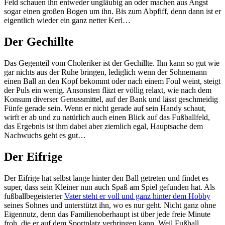
Feld schauen ihn entweder ungläubig an oder machen aus Angst
sogar einen großen Bogen um ihn. Bis zum Abpfiff, denn dann ist er
eigentlich wieder ein ganz netter Kerl…
Der Gechillte
Das Gegenteil vom Choleriker ist der Gechillte. Ihn kann so gut wie
gar nichts aus der Ruhe bringen, lediglich wenn der Sohnemann
einen Ball an den Kopf bekommt oder nach einem Foul weint, steigt
der Puls ein wenig. Ansonsten fläzt er völlig relaxt, wie nach dem
Konsum diverser Genussmittel, auf der Bank und lässt geschmeidig
Fünfe gerade sein. Wenn er nicht gerade auf sein Handy schaut,
wirft er ab und zu natürlich auch einen Blick auf das Fußballfeld,
das Ergebnis ist ihm dabei aber ziemlich egal, Hauptsache dem
Nachwuchs geht es gut…
Der Eifrige
Der Eifrige hat selbst lange hinter den Ball getreten und findet es
super, dass sein Kleiner nun auch Spaß am Spiel gefunden hat. Als
fußballbegeisterter
Vater steht er voll und ganz hinter dem Hobby
seines Sohnes und unterstützt ihn, wo es nur geht. Nicht ganz ohne
Eigennutz, denn das Familienoberhaupt ist über jede freie Minute
froh, die er auf dem Sportplatz verbringen kann. Weil Fußball