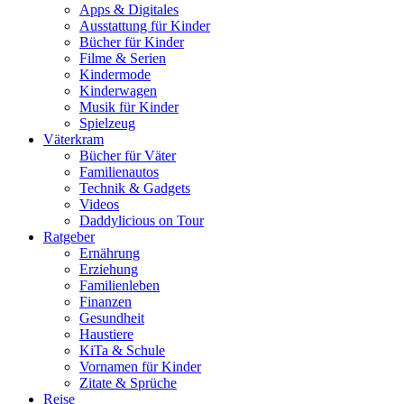
Apps & Digitales
Ausstattung für Kinder
Bücher für Kinder
Filme & Serien
Kindermode
Kinderwagen
Musik für Kinder
Spielzeug
Väterkram
Bücher für Väter
Familienautos
Technik & Gadgets
Videos
Daddylicious on Tour
Ratgeber
Ernährung
Erziehung
Familienleben
Finanzen
Gesundheit
Haustiere
KiTa & Schule
Vornamen für Kinder
Zitate & Sprüche
Reise