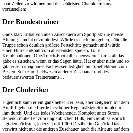
paar Zeilen zu widmen und die schärfsten Charaktere kurz
vorzustellen:
Der Bundestrainer
Ganz klar: Er hat von allen Zuschauern am Sportplatz die meiste
Ahnung – meint er zumindest. Würde es nach ihm gehen, hätte die
Truppe schon deutlich größere Fortschritte gemacht und würde
einen Hurra-Fußball vom allerfeinsten spielen. Tolle
Kombinationen, One-Touch-Football, sehenswerte Tore – all das
gäbe es zu sehen, wenn er das Sagen hätte. Hat er aber nicht und so
gibt er sein imaginäres Fachwissen lediglich am Spielfeldrand zum
Besten. Sehr zum Leidwesen anderer Zuschauer und des
bedauernswerten Trainerteams…
Der Choleriker
Eigentlich kann er ein ganz netter Kerl sein, aber zeitgleich mit dem
Anpfiff gehen die Pferde in schöner Regelmäßigkeit komplett mit
ihm durch. Und das jedes Wochenende. Komplett unter Strom
stehend, mutiert er zum unglaublichen Hulk, ein Gefühlsausbruch
jagt den nächsten, jederzeit mit 1.000 Dezibel im Gepäck. Das
verwirrt nicht nur die anderen Zuschauer, auch die Akteure auf dem