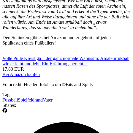
Kreisligaalltags wird ausgelassen. Wer das Buch liest, riecht den
nassen Rasen des Sportplatzes, atmet die Luft der roten Asche ein,
schmeckt die Bratwurst vom Grill und erkennt die Typen wieder, die
alle auf ihre Art und Weise dazugehören und ohne die der Ball nicht
rollen würde. Am Ende ist Amateurfußball doch „etwas
Wunderbares, das so unendlich viel zu bieten hat“.
Den Schinken gibt es bei Amazon und er gehört auf jeden
Spülkasten eines Fußballers!
Volle Pulle Kreisliga – der ganz normale Wahnsinn: Amateurfußball,
wie er leibt und lebt. Ein Erfahrungsbericht ...
17,80 EUR
Bei Amazon kaufen
Fotocredit: Header: fotolia.com ©Bits and Splits
Tags:
Fussball
Spielfeldrand
Vater
Shares: