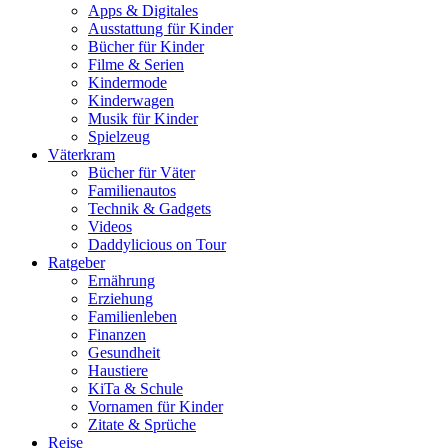
Apps & Digitales
Ausstattung für Kinder
Bücher für Kinder
Filme & Serien
Kindermode
Kinderwagen
Musik für Kinder
Spielzeug
Väterkram
Bücher für Väter
Familienautos
Technik & Gadgets
Videos
Daddylicious on Tour
Ratgeber
Ernährung
Erziehung
Familienleben
Finanzen
Gesundheit
Haustiere
KiTa & Schule
Vornamen für Kinder
Zitate & Sprüche
Reise