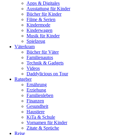
Apps & Digitales
Ausstattung für Kinder
Bücher für Kinder
Filme & Serien
Kindermode
Kinderwagen
Musik für Kinder
Spielzeug
Väterkram
Bücher für Väter
Familienautos
Technik & Gadgets
Videos
Daddylicious on Tour
Ratgeber
Ernährung
Erziehung
Familienleben
Finanzen
Gesundheit
Haustiere
KiTa & Schule
Vornamen für Kinder
Zitate & Sprüche
Reise