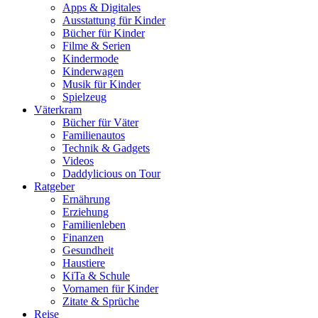
Apps & Digitales
Ausstattung für Kinder
Bücher für Kinder
Filme & Serien
Kindermode
Kinderwagen
Musik für Kinder
Spielzeug
Väterkram
Bücher für Väter
Familienautos
Technik & Gadgets
Videos
Daddylicious on Tour
Ratgeber
Ernährung
Erziehung
Familienleben
Finanzen
Gesundheit
Haustiere
KiTa & Schule
Vornamen für Kinder
Zitate & Sprüche
Reise