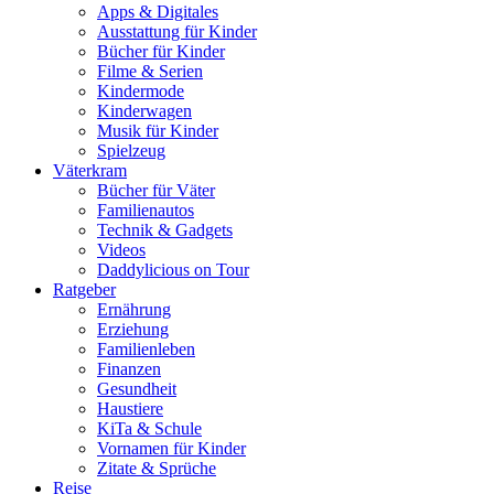
Apps & Digitales
Ausstattung für Kinder
Bücher für Kinder
Filme & Serien
Kindermode
Kinderwagen
Musik für Kinder
Spielzeug
Väterkram
Bücher für Väter
Familienautos
Technik & Gadgets
Videos
Daddylicious on Tour
Ratgeber
Ernährung
Erziehung
Familienleben
Finanzen
Gesundheit
Haustiere
KiTa & Schule
Vornamen für Kinder
Zitate & Sprüche
Reise