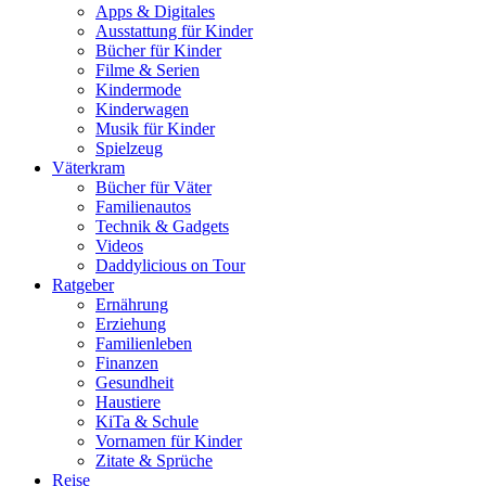
Apps & Digitales
Ausstattung für Kinder
Bücher für Kinder
Filme & Serien
Kindermode
Kinderwagen
Musik für Kinder
Spielzeug
Väterkram
Bücher für Väter
Familienautos
Technik & Gadgets
Videos
Daddylicious on Tour
Ratgeber
Ernährung
Erziehung
Familienleben
Finanzen
Gesundheit
Haustiere
KiTa & Schule
Vornamen für Kinder
Zitate & Sprüche
Reise