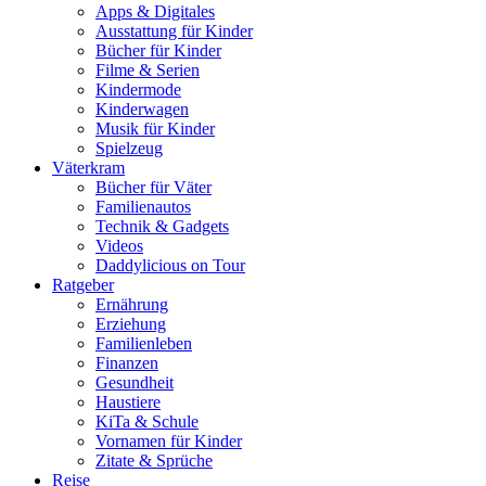
Apps & Digitales
Ausstattung für Kinder
Bücher für Kinder
Filme & Serien
Kindermode
Kinderwagen
Musik für Kinder
Spielzeug
Väterkram
Bücher für Väter
Familienautos
Technik & Gadgets
Videos
Daddylicious on Tour
Ratgeber
Ernährung
Erziehung
Familienleben
Finanzen
Gesundheit
Haustiere
KiTa & Schule
Vornamen für Kinder
Zitate & Sprüche
Reise