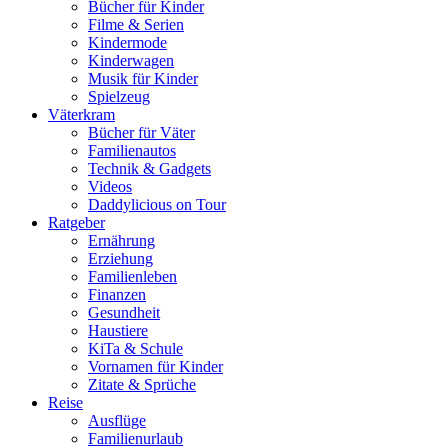
Bücher für Kinder
Filme & Serien
Kindermode
Kinderwagen
Musik für Kinder
Spielzeug
Väterkram
Bücher für Väter
Familienautos
Technik & Gadgets
Videos
Daddylicious on Tour
Ratgeber
Ernährung
Erziehung
Familienleben
Finanzen
Gesundheit
Haustiere
KiTa & Schule
Vornamen für Kinder
Zitate & Sprüche
Reise
Ausflüge
Familienurlaub