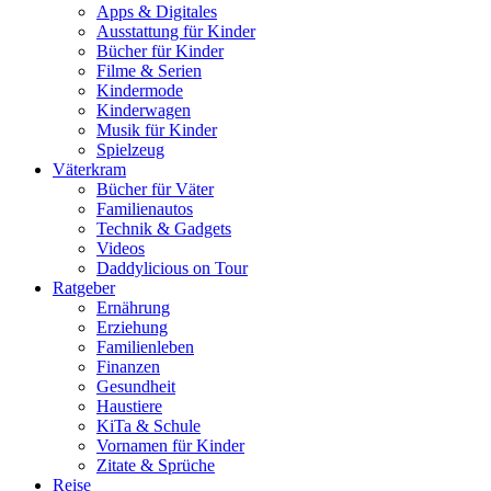
Apps & Digitales
Ausstattung für Kinder
Bücher für Kinder
Filme & Serien
Kindermode
Kinderwagen
Musik für Kinder
Spielzeug
Väterkram
Bücher für Väter
Familienautos
Technik & Gadgets
Videos
Daddylicious on Tour
Ratgeber
Ernährung
Erziehung
Familienleben
Finanzen
Gesundheit
Haustiere
KiTa & Schule
Vornamen für Kinder
Zitate & Sprüche
Reise