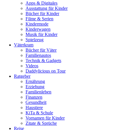
Apps & Digitales
Ausstattung für Kinder
Bücher für Kinder
Filme & Serien
Kindermode
Kinderwagen
Musik für Kinder
Spielzeug
Väterkram
Bücher für Väter
Familienautos
Technik & Gadgets
Videos
Daddylicious on Tour
Ratgeber
Ernährung
Erziehung
Familienleben
Finanzen
Gesundheit
Haustiere
KiTa & Schule
Vornamen für Kinder
Zitate & Sprüche
Reise