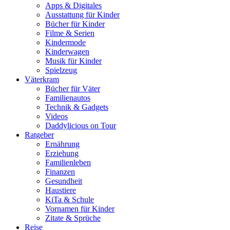
Apps & Digitales
Ausstattung für Kinder
Bücher für Kinder
Filme & Serien
Kindermode
Kinderwagen
Musik für Kinder
Spielzeug
Väterkram
Bücher für Väter
Familienautos
Technik & Gadgets
Videos
Daddylicious on Tour
Ratgeber
Ernährung
Erziehung
Familienleben
Finanzen
Gesundheit
Haustiere
KiTa & Schule
Vornamen für Kinder
Zitate & Sprüche
Reise