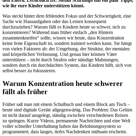
den Eltern. Lerncoach Dr. Stefan Schrumpf hat ein paar Tipps,
wie ihr eure Kinder unterstützen könnt.
Was steckt hinter dem fehlenden Fokus und der Schwierigkeit, eine
Sache wie Hausaufgaben oder das Lernen konsequent
durchzuziehen? Warum fällt es Kindern heute so schwer, sich zu
konzentrieren? Während man früher einfach „den Hintern
zusammenkneifen“ sollte, wissen wir heute, dass Konzentration
keine feste Eigenschaft ist, sondern trainiert werden kann. Sie hängt
von vielen Faktoren ab: der Umgebung, der Struktur, der mentalen
und körperlichen Verfassung. Und genau hier können Väter
unterstützen – nicht durch Strafen oder ständige Mahnungen,
sondern durch ein durchdachtes System, das Kindern hilft, sich von
selbst besser zu fokussieren.
Warum Konzentration heute schwerer
fällt als früher
Früher saß man mit einem Schulbuch und einem Block am Tisch –
heute sind digitale Geräte allgegenwärtig. Das Problem: Das Gehirn
ist nicht darauf ausgelegt, ständig zwischen verschiedenen Reizen
zu springen. Kurze Videos, permanente Nachrichten und eine Welt
voller schneller Unterhaltung haben das Belohnungssystem so
programmiert, dass langes, tiefes Nachdenken mühsam erscheint.