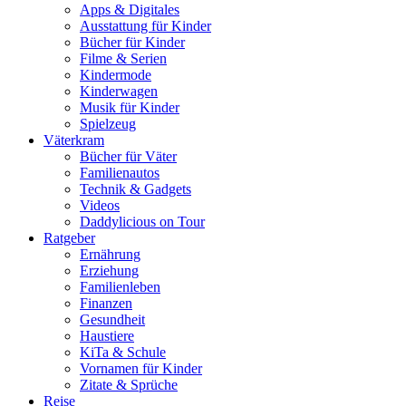
Apps & Digitales
Ausstattung für Kinder
Bücher für Kinder
Filme & Serien
Kindermode
Kinderwagen
Musik für Kinder
Spielzeug
Väterkram
Bücher für Väter
Familienautos
Technik & Gadgets
Videos
Daddylicious on Tour
Ratgeber
Ernährung
Erziehung
Familienleben
Finanzen
Gesundheit
Haustiere
KiTa & Schule
Vornamen für Kinder
Zitate & Sprüche
Reise