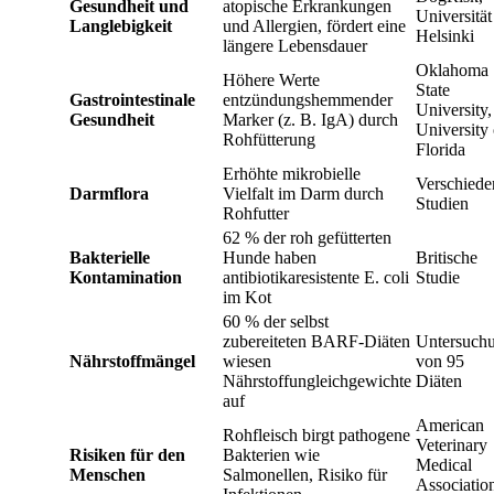
Gesundheit und
atopische Erkrankungen
Universität
Langlebigkeit
und Allergien, fördert eine
Helsinki
längere Lebensdauer
Oklahoma
Höhere Werte
State
Gastrointestinale
entzündungshemmender
University,
Gesundheit
Marker (z. B. IgA) durch
University 
Rohfütterung
Florida
Erhöhte mikrobielle
Verschiede
Darmflora
Vielfalt im Darm durch
Studien
Rohfutter
62 % der roh gefütterten
Bakterielle
Hunde haben
Britische
Kontamination
antibiotikaresistente E. coli
Studie
im Kot
60 % der selbst
zubereiteten BARF-Diäten
Untersuch
Nährstoffmängel
wiesen
von 95
Nährstoffungleichgewichte
Diäten
auf
American
Rohfleisch birgt pathogene
Veterinary
Risiken für den
Bakterien wie
Medical
Menschen
Salmonellen, Risiko für
Associatio