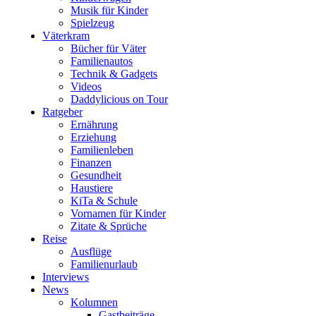
Musik für Kinder
Spielzeug
Väterkram
Bücher für Väter
Familienautos
Technik & Gadgets
Videos
Daddylicious on Tour
Ratgeber
Ernährung
Erziehung
Familienleben
Finanzen
Gesundheit
Haustiere
KiTa & Schule
Vornamen für Kinder
Zitate & Sprüche
Reise
Ausflüge
Familienurlaub
Interviews
News
Kolumnen
Gastbeiträge