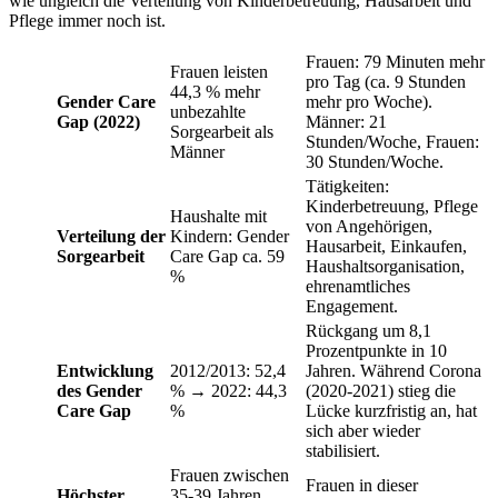
wie ungleich die Verteilung von Kinderbetreuung, Hausarbeit und
Pflege immer noch ist.
Frauen: 79 Minuten mehr
Frauen leisten
pro Tag (ca. 9 Stunden
44,3 % mehr
Gender Care
mehr pro Woche).
unbezahlte
Gap (2022)
Männer: 21
Sorgearbeit als
Stunden/Woche, Frauen:
Männer
30 Stunden/Woche.
Tätigkeiten:
Kinderbetreuung, Pflege
Haushalte mit
von Angehörigen,
Verteilung der
Kindern: Gender
Hausarbeit, Einkaufen,
Sorgearbeit
Care Gap ca. 59
Haushaltsorganisation,
%
ehrenamtliches
Engagement.
Rückgang um 8,1
Prozentpunkte in 10
Entwicklung
2012/2013: 52,4
Jahren. Während Corona
des Gender
% → 2022: 44,3
(2020-2021) stieg die
Care Gap
%
Lücke kurzfristig an, hat
sich aber wieder
stabilisiert.
Frauen zwischen
Frauen in dieser
Höchster
35-39 Jahren