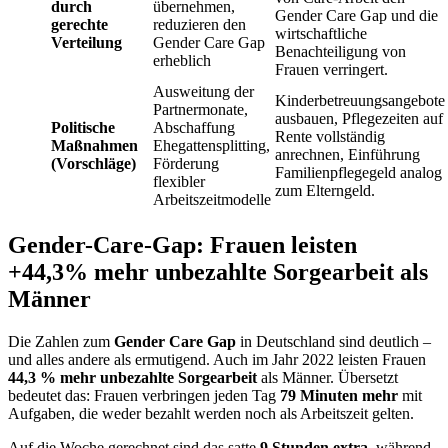
durch
übernehmen,
Gender Care Gap und die
gerechte
reduzieren den
wirtschaftliche
Verteilung
Gender Care Gap
Benachteiligung von
erheblich
Frauen verringert.
Ausweitung der
Kinderbetreuungsangebote
Partnermonate,
ausbauen, Pflegezeiten auf
Politische
Abschaffung
Rente vollständig
Maßnahmen
Ehegattensplitting,
anrechnen, Einführung
(Vorschläge)
Förderung
Familienpflegegeld analog
flexibler
zum Elterngeld.
Arbeitszeitmodelle
Gender-Care-Gap: Frauen leisten
+44,3% mehr unbezahlte Sorgearbeit als
Männer
Die Zahlen zum
Gender Care Gap
in Deutschland sind deutlich –
und alles andere als ermutigend. Auch im Jahr 2022 leisten Frauen
44,3 % mehr unbezahlte Sorgearbeit
als Männer. Übersetzt
bedeutet das: Frauen verbringen jeden Tag
79 Minuten mehr
mit
Aufgaben, die weder bezahlt werden noch als Arbeitszeit gelten.
Auf die Woche gerechnet sind das satte
9 Stunden extra
, während