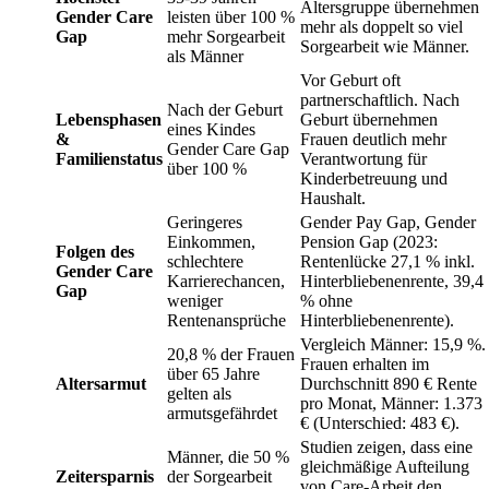
Altersgruppe übernehmen
Gender Care
leisten über 100 %
mehr als doppelt so viel
Gap
mehr Sorgearbeit
Sorgearbeit wie Männer.
als Männer
Vor Geburt oft
partnerschaftlich. Nach
Nach der Geburt
Lebensphasen
Geburt übernehmen
eines Kindes
&
Frauen deutlich mehr
Gender Care Gap
Familienstatus
Verantwortung für
über 100 %
Kinderbetreuung und
Haushalt.
Geringeres
Gender Pay Gap, Gender
Einkommen,
Pension Gap (2023:
Folgen des
schlechtere
Rentenlücke 27,1 % inkl.
Gender Care
Karrierechancen,
Hinterbliebenenrente, 39,4
Gap
weniger
% ohne
Rentenansprüche
Hinterbliebenenrente).
Vergleich Männer: 15,9 %.
20,8 % der Frauen
Frauen erhalten im
über 65 Jahre
Altersarmut
Durchschnitt 890 € Rente
gelten als
pro Monat, Männer: 1.373
armutsgefährdet
€ (Unterschied: 483 €).
Studien zeigen, dass eine
Männer, die 50 %
gleichmäßige Aufteilung
Zeitersparnis
der Sorgearbeit
von Care-Arbeit den