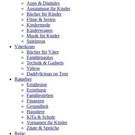
Apps & Digitales
Ausstattung für Kinder
Bücher für Kinder
Filme & Serien
Kindermode
Kinderwagen
Musik für Kinder
Spielzeug
Väterkram
Bücher für Väter
Familienautos
Technik & Gadgets
Videos
Daddylicious on Tour
Ratgeber
Ernährung
Erziehung
Familienleben
Finanzen
Gesundheit
Haustiere
KiTa & Schule
Vornamen für Kinder
Zitate & Sprüche
Reise