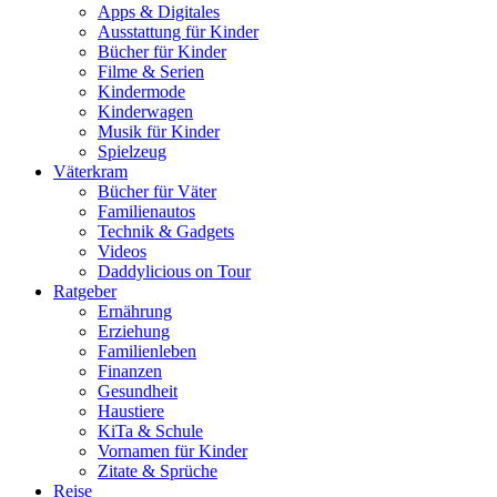
Apps & Digitales
Ausstattung für Kinder
Bücher für Kinder
Filme & Serien
Kindermode
Kinderwagen
Musik für Kinder
Spielzeug
Väterkram
Bücher für Väter
Familienautos
Technik & Gadgets
Videos
Daddylicious on Tour
Ratgeber
Ernährung
Erziehung
Familienleben
Finanzen
Gesundheit
Haustiere
KiTa & Schule
Vornamen für Kinder
Zitate & Sprüche
Reise