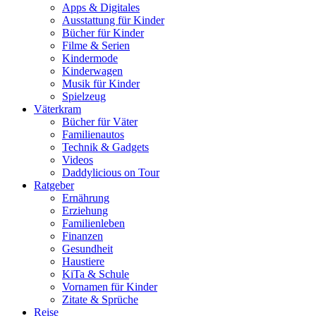
Apps & Digitales
Ausstattung für Kinder
Bücher für Kinder
Filme & Serien
Kindermode
Kinderwagen
Musik für Kinder
Spielzeug
Väterkram
Bücher für Väter
Familienautos
Technik & Gadgets
Videos
Daddylicious on Tour
Ratgeber
Ernährung
Erziehung
Familienleben
Finanzen
Gesundheit
Haustiere
KiTa & Schule
Vornamen für Kinder
Zitate & Sprüche
Reise