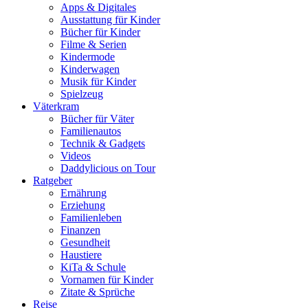
Apps & Digitales
Ausstattung für Kinder
Bücher für Kinder
Filme & Serien
Kindermode
Kinderwagen
Musik für Kinder
Spielzeug
Väterkram
Bücher für Väter
Familienautos
Technik & Gadgets
Videos
Daddylicious on Tour
Ratgeber
Ernährung
Erziehung
Familienleben
Finanzen
Gesundheit
Haustiere
KiTa & Schule
Vornamen für Kinder
Zitate & Sprüche
Reise