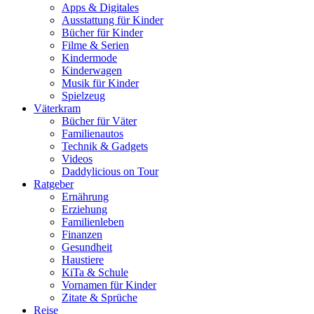
Apps & Digitales
Ausstattung für Kinder
Bücher für Kinder
Filme & Serien
Kindermode
Kinderwagen
Musik für Kinder
Spielzeug
Väterkram
Bücher für Väter
Familienautos
Technik & Gadgets
Videos
Daddylicious on Tour
Ratgeber
Ernährung
Erziehung
Familienleben
Finanzen
Gesundheit
Haustiere
KiTa & Schule
Vornamen für Kinder
Zitate & Sprüche
Reise