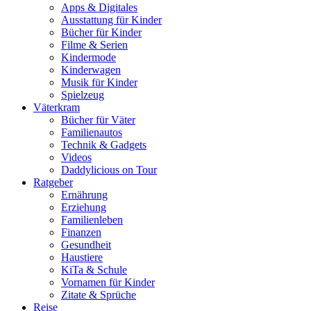
Apps & Digitales
Ausstattung für Kinder
Bücher für Kinder
Filme & Serien
Kindermode
Kinderwagen
Musik für Kinder
Spielzeug
Väterkram
Bücher für Väter
Familienautos
Technik & Gadgets
Videos
Daddylicious on Tour
Ratgeber
Ernährung
Erziehung
Familienleben
Finanzen
Gesundheit
Haustiere
KiTa & Schule
Vornamen für Kinder
Zitate & Sprüche
Reise