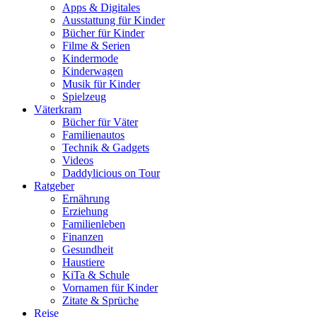
Apps & Digitales
Ausstattung für Kinder
Bücher für Kinder
Filme & Serien
Kindermode
Kinderwagen
Musik für Kinder
Spielzeug
Väterkram
Bücher für Väter
Familienautos
Technik & Gadgets
Videos
Daddylicious on Tour
Ratgeber
Ernährung
Erziehung
Familienleben
Finanzen
Gesundheit
Haustiere
KiTa & Schule
Vornamen für Kinder
Zitate & Sprüche
Reise