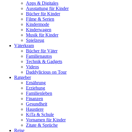
Apps & Digitales
Ausstattung für Kinder
Bücher für Kinder
Filme & Serien
Kindermode
Kinderwagen
Musik für Kinder
Spielzeug
Väterkram
Bücher für Väter
Familienautos
Technik & Gadgets
Videos
Daddylicious on Tour
Ratgeber
Ernährung
Erziehung
Familienleben
Finanzen
Gesundheit
Haustiere
KiTa & Schule
Vornamen für Kinder
Zitate & Sprüche
Reise