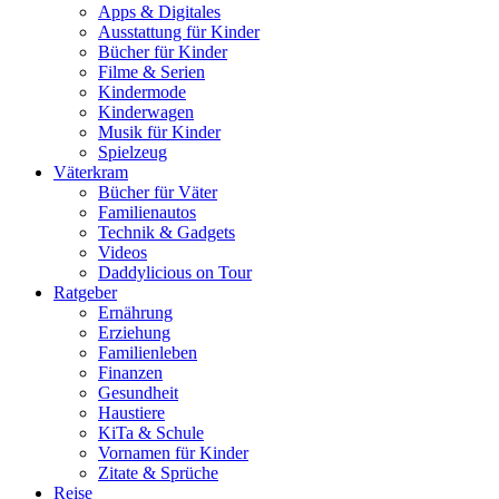
Apps & Digitales
Ausstattung für Kinder
Bücher für Kinder
Filme & Serien
Kindermode
Kinderwagen
Musik für Kinder
Spielzeug
Väterkram
Bücher für Väter
Familienautos
Technik & Gadgets
Videos
Daddylicious on Tour
Ratgeber
Ernährung
Erziehung
Familienleben
Finanzen
Gesundheit
Haustiere
KiTa & Schule
Vornamen für Kinder
Zitate & Sprüche
Reise