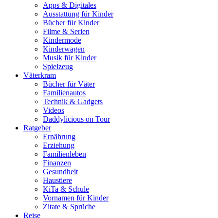
Apps & Digitales
Ausstattung für Kinder
Bücher für Kinder
Filme & Serien
Kindermode
Kinderwagen
Musik für Kinder
Spielzeug
Väterkram
Bücher für Väter
Familienautos
Technik & Gadgets
Videos
Daddylicious on Tour
Ratgeber
Ernährung
Erziehung
Familienleben
Finanzen
Gesundheit
Haustiere
KiTa & Schule
Vornamen für Kinder
Zitate & Sprüche
Reise