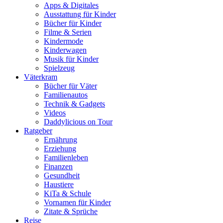
Apps & Digitales
Ausstattung für Kinder
Bücher für Kinder
Filme & Serien
Kindermode
Kinderwagen
Musik für Kinder
Spielzeug
Väterkram
Bücher für Väter
Familienautos
Technik & Gadgets
Videos
Daddylicious on Tour
Ratgeber
Ernährung
Erziehung
Familienleben
Finanzen
Gesundheit
Haustiere
KiTa & Schule
Vornamen für Kinder
Zitate & Sprüche
Reise