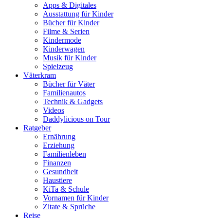
Apps & Digitales
Ausstattung für Kinder
Bücher für Kinder
Filme & Serien
Kindermode
Kinderwagen
Musik für Kinder
Spielzeug
Väterkram
Bücher für Väter
Familienautos
Technik & Gadgets
Videos
Daddylicious on Tour
Ratgeber
Ernährung
Erziehung
Familienleben
Finanzen
Gesundheit
Haustiere
KiTa & Schule
Vornamen für Kinder
Zitate & Sprüche
Reise