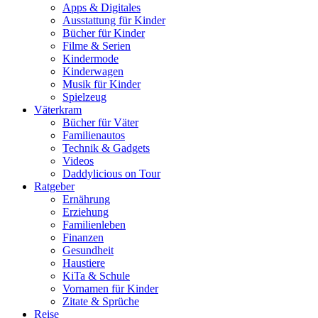
Apps & Digitales
Ausstattung für Kinder
Bücher für Kinder
Filme & Serien
Kindermode
Kinderwagen
Musik für Kinder
Spielzeug
Väterkram
Bücher für Väter
Familienautos
Technik & Gadgets
Videos
Daddylicious on Tour
Ratgeber
Ernährung
Erziehung
Familienleben
Finanzen
Gesundheit
Haustiere
KiTa & Schule
Vornamen für Kinder
Zitate & Sprüche
Reise