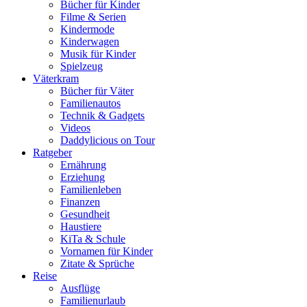
Bücher für Kinder
Filme & Serien
Kindermode
Kinderwagen
Musik für Kinder
Spielzeug
Väterkram
Bücher für Väter
Familienautos
Technik & Gadgets
Videos
Daddylicious on Tour
Ratgeber
Ernährung
Erziehung
Familienleben
Finanzen
Gesundheit
Haustiere
KiTa & Schule
Vornamen für Kinder
Zitate & Sprüche
Reise
Ausflüge
Familienurlaub