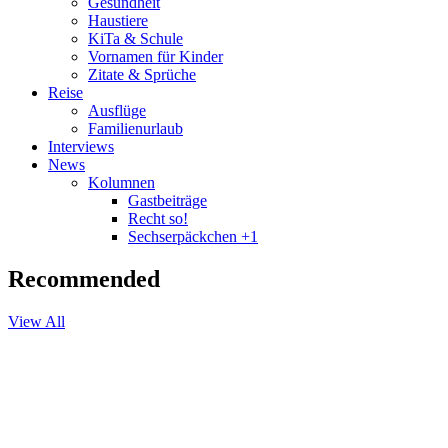
Gesundheit
Haustiere
KiTa & Schule
Vornamen für Kinder
Zitate & Sprüche
Reise
Ausflüge
Familienurlaub
Interviews
News
Kolumnen
Gastbeiträge
Recht so!
Sechserpäckchen +1
Recommended
View All