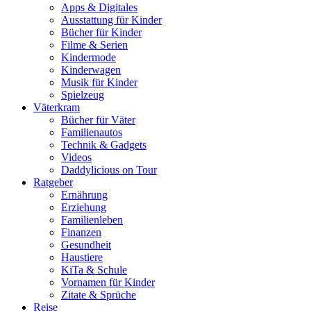
Apps & Digitales
Ausstattung für Kinder
Bücher für Kinder
Filme & Serien
Kindermode
Kinderwagen
Musik für Kinder
Spielzeug
Väterkram
Bücher für Väter
Familienautos
Technik & Gadgets
Videos
Daddylicious on Tour
Ratgeber
Ernährung
Erziehung
Familienleben
Finanzen
Gesundheit
Haustiere
KiTa & Schule
Vornamen für Kinder
Zitate & Sprüche
Reise