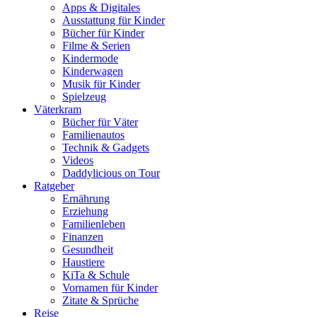
Apps & Digitales
Ausstattung für Kinder
Bücher für Kinder
Filme & Serien
Kindermode
Kinderwagen
Musik für Kinder
Spielzeug
Väterkram
Bücher für Väter
Familienautos
Technik & Gadgets
Videos
Daddylicious on Tour
Ratgeber
Ernährung
Erziehung
Familienleben
Finanzen
Gesundheit
Haustiere
KiTa & Schule
Vornamen für Kinder
Zitate & Sprüche
Reise