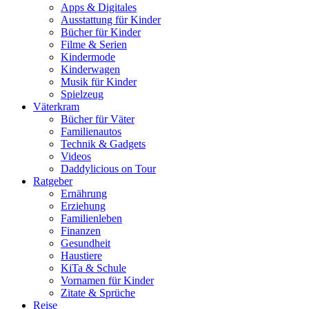
Apps & Digitales
Ausstattung für Kinder
Bücher für Kinder
Filme & Serien
Kindermode
Kinderwagen
Musik für Kinder
Spielzeug
Väterkram
Bücher für Väter
Familienautos
Technik & Gadgets
Videos
Daddylicious on Tour
Ratgeber
Ernährung
Erziehung
Familienleben
Finanzen
Gesundheit
Haustiere
KiTa & Schule
Vornamen für Kinder
Zitate & Sprüche
Reise