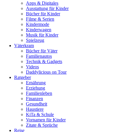
Apps & Digitales
Ausstattung für Kinder
Bücher für Kinder
Filme & Serien
Kindermode
Kinderwagen
Musik für Kinder
Spielzeug
Väterkram
Bücher für Väter
Familienautos
Technik & Gadgets
Videos
Daddylicious on Tour
Ratgeber
Ernährung
Erziehung
Familienleben
Finanzen
Gesundheit
Haustiere
KiTa & Schule
Vornamen für Kinder
Zitate & Sprüche
Reise