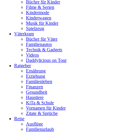
Bücher für Kinder
Filme & Serien
Kindermode
Kinderwagen
Musik für Kinder
Spielzeug
Väterkram
Bücher für Väter
Familienautos
Technik & Gadgets
Videos
Daddylicious on Tour
Ratgeber
Ernährung
Erziehung
Familienleben
Finanzen
Gesundheit
Haustiere
KiTa & Schule
Vornamen für Kinder
Zitate & Sprüche
Reise
Ausflüge
Familienurlaub