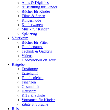
Apps & Digitales
Ausstattung für Kinder
Bücher für Kinder
Filme & Serien
Kindermode
Kinderwagen
Musik für Kinder
Spielzeug
Väterkram
Bücher für Väter
Familienautos
Technik & Gadgets
Videos
Daddylicious on Tour
Ratgeber
Ernährung
Erziehung
Familienleben
Finanzen
Gesundheit
Haustiere
KiTa & Schule
Vornamen für Kinder
Zitate & Sprüche
Reise