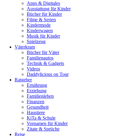
Apps & Digitales
Ausstattung für Kinder
Bücher für Kinder
Filme & Serien
Kindermode
Kinderwagen
Musik für Kinder
Spielzeug
Väterkram
Bücher für Väter
Familienautos
Technik & Gadgets
Videos
Daddylicious on Tour
Ratgeber
Ernährung
Erziehung
Familienleben
Finanzen
Gesundheit
Haustiere
KiTa & Schule
Vornamen für Kinder
Zitate & Sprüche
Reise