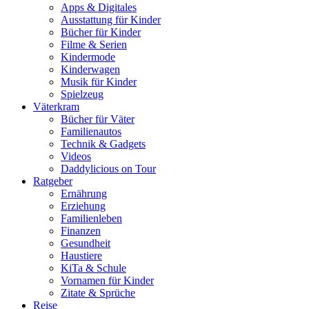
Apps & Digitales
Ausstattung für Kinder
Bücher für Kinder
Filme & Serien
Kindermode
Kinderwagen
Musik für Kinder
Spielzeug
Väterkram
Bücher für Väter
Familienautos
Technik & Gadgets
Videos
Daddylicious on Tour
Ratgeber
Ernährung
Erziehung
Familienleben
Finanzen
Gesundheit
Haustiere
KiTa & Schule
Vornamen für Kinder
Zitate & Sprüche
Reise