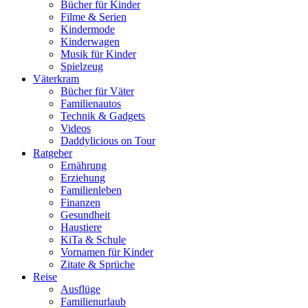
Bücher für Kinder
Filme & Serien
Kindermode
Kinderwagen
Musik für Kinder
Spielzeug
Väterkram
Bücher für Väter
Familienautos
Technik & Gadgets
Videos
Daddylicious on Tour
Ratgeber
Ernährung
Erziehung
Familienleben
Finanzen
Gesundheit
Haustiere
KiTa & Schule
Vornamen für Kinder
Zitate & Sprüche
Reise
Ausflüge
Familienurlaub