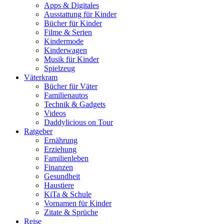
Apps & Digitales
Ausstattung für Kinder
Bücher für Kinder
Filme & Serien
Kindermode
Kinderwagen
Musik für Kinder
Spielzeug
Väterkram
Bücher für Väter
Familienautos
Technik & Gadgets
Videos
Daddylicious on Tour
Ratgeber
Ernährung
Erziehung
Familienleben
Finanzen
Gesundheit
Haustiere
KiTa & Schule
Vornamen für Kinder
Zitate & Sprüche
Reise